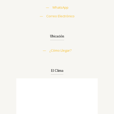
—
WhatsApp
—
Correo Electrónico
Ubicación
—
¿Cómo Llegar?
El Clima
Miguel Colorado
6:35 am,
Ago 10, 2026
25
°C