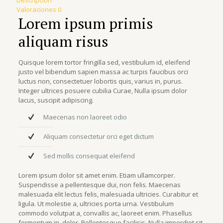
Descripción
Valoraciones
0
Lorem ipsum primis
aliquam risus
Quisque lorem tortor fringilla sed, vestibulum id, eleifend
justo vel bibendum sapien massa ac turpis faucibus orci
luctus non, consectetuer lobortis quis, varius in, purus.
Integer ultrices posuere cubilia Curae, Nulla ipsum dolor
lacus, suscipit adipiscing.
Maecenas non laoreet odio
Aliquam consectetur orci eget dictum
Sed mollis consequat eleifend
Lorem ipsum dolor sit amet enim. Etiam ullamcorper.
Suspendisse a pellentesque dui, non felis. Maecenas
malesuada elit lectus felis, malesuada ultricies. Curabitur et
ligula. Ut molestie a, ultricies porta urna. Vestibulum
commodo volutpat a, convallis ac, laoreet enim. Phasellus
fermentum in, dolor. Pellentesque facilisis. Nulla imperdiet sit