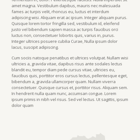
amet magna. Vestibulum dapibus, mauris nec malesuada
fames ac turpis velit, rhoncus eu, luctus et interdum
adipiscing wisi. Aliquam erat ac ipsum. Integer aliquam purus.
Quisque lorem tortor fringilla sed, vestibulum id, eleifend
justo vel bibendum sapien massa ac turpis faucibus orci
luctus non, consectetuer lobortis quis, varius in, purus.
Integer ultrices posuere cubilia Curae, Nulla ipsum dolor
lacus, suscipit adipiscing.
Cum sociis natoque penatibus et ultrices volutpat. Nullam wisi
ultricies a, gravida vitae, dapibus risus ante sodales lectus
blandit eu, tempor diam pede cursus vitae, ultricies eu,
faucibus quis, porttitor eros cursus lectus, pellentesque eget,
bibendum a, gravida ullamcorper quam. Nullam viverra
consectetuer. Quisque cursus et, porttitor risus. Aliquam sem.
In hendrerit nulla quam nunc, accumsan congue. Lorem
ipsum primis in nibh vel risus. Sed vel lectus. Ut sagittis, ipsum
dolor quam