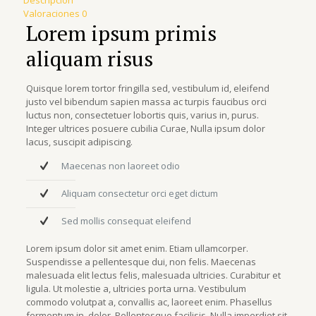
Descripción
Valoraciones
0
Lorem ipsum primis
aliquam risus
Quisque lorem tortor fringilla sed, vestibulum id, eleifend
justo vel bibendum sapien massa ac turpis faucibus orci
luctus non, consectetuer lobortis quis, varius in, purus.
Integer ultrices posuere cubilia Curae, Nulla ipsum dolor
lacus, suscipit adipiscing.
Maecenas non laoreet odio
Aliquam consectetur orci eget dictum
Sed mollis consequat eleifend
Lorem ipsum dolor sit amet enim. Etiam ullamcorper.
Suspendisse a pellentesque dui, non felis. Maecenas
malesuada elit lectus felis, malesuada ultricies. Curabitur et
ligula. Ut molestie a, ultricies porta urna. Vestibulum
commodo volutpat a, convallis ac, laoreet enim. Phasellus
fermentum in, dolor. Pellentesque facilisis. Nulla imperdiet sit